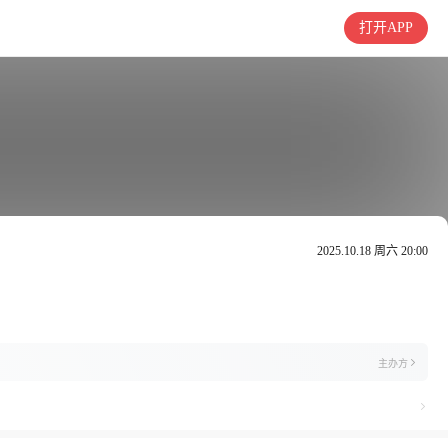
打开APP
2025.10.18 周六 20:00
主办方