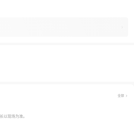
全部
长以现场为准。