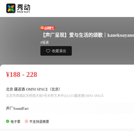
【声厂呈现】爱与生活的颂歌｜kanekoaya
#摇滚
收藏演出
¥188 - 228
北京 疆进酒·OMNI SPACE（北京）
北京市西城区天桥南大街9号天桥艺术中心b103疆进酒OMNI SPACE
声厂SoundFact
电子票
不支持退换票