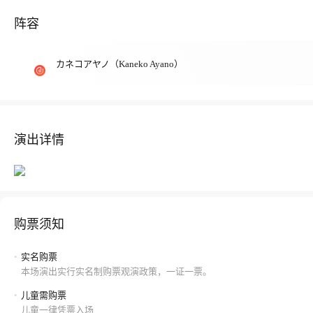
阵容
カネコアヤノ（Kaneko Ayano）
演出详情
购票须知
•
实名购票
本场演出实行实名制购票观演政策，一证一票。
•
儿童需购票
儿童一律凭票入场