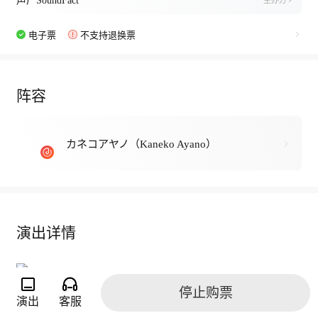
声厂SoundFact
主办方
电子票
不支持退换票
阵容
カネコアヤノ（Kaneko Ayano）
演出详情
停止购票
演出
客服